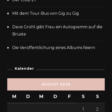
Mit dem Tour-Bus von Gig zu Gig
Dave Grohl gibt Frau ein Autogramm auf die
Brüste
Die Veröffentlichung eines Albums feiern
Kalender
AUGUST 2026
M
D
M
D
F
S
S
1
2