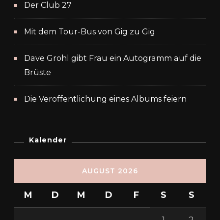
Der Club 27
Mit dem Tour-Bus von Gig zu Gig
Dave Grohl gibt Frau ein Autogramm auf die
Brüste
Die Veröffentlichung eines Albums feiern
Kalender
AUGUST 2026
M
D
M
D
F
S
S